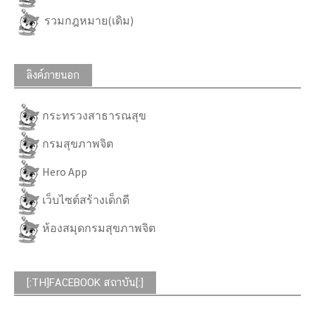
รวมกฎหมาย(เดิม)
ลิงค์ภายนอก
กระทรวงสาธารณสุข
กรมสุขภาพจิต
Hero App
เว็บไซต์สร้างเด็กดี
ห้องสมุดกรมสุขภาพจิต
[:TH]FACEBOOK สถาบัน[:]