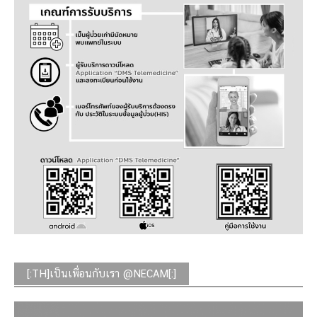
[:TH]เป็นเพื่อนกับเรา @NECAM[:]