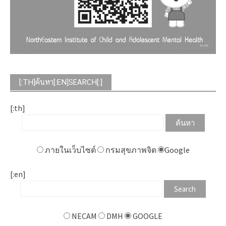
[:TH]ค้นหา[:EN]SEARCH[:]
[:th]
ภายในเว็บไซต์
กรมสุขภาพจิต
Google
[:en]
NECAM
DMH
GOOGLE