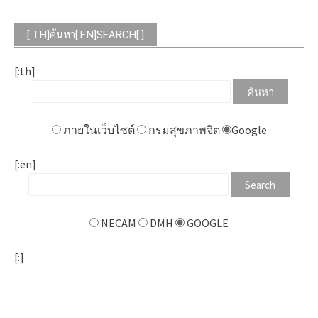
[:TH]ค้นหา[:EN]SEARCH[:]
[:th]
ภายในเว็บไซต์
กรมสุขภาพจิต
Google
[:en]
NECAM
DMH
GOOGLE
[:]