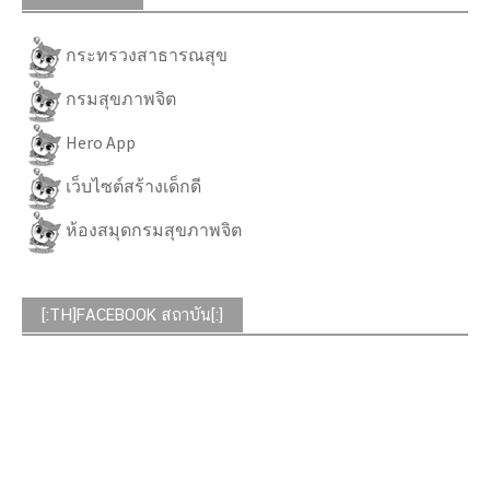
กระทรวงสาธารณสุข
กรมสุขภาพจิต
Hero App
เว็บไซต์สร้างเด็กดี
ห้องสมุดกรมสุขภาพจิต
[:TH]FACEBOOK สถาบัน[:]