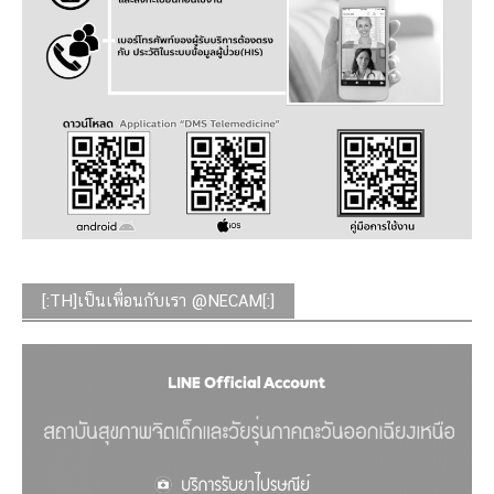
[:TH]เป็นเพื่อนกับเรา @NECAM[:]