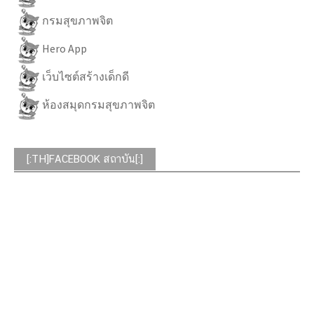
กรมสุขภาพจิต
Hero App
เว็บไซต์สร้างเด็กดี
ห้องสมุดกรมสุขภาพจิต
[:TH]FACEBOOK สถาบัน[:]