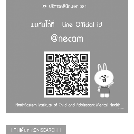
[:TH]ค้นหา[:EN]SEARCH[:]