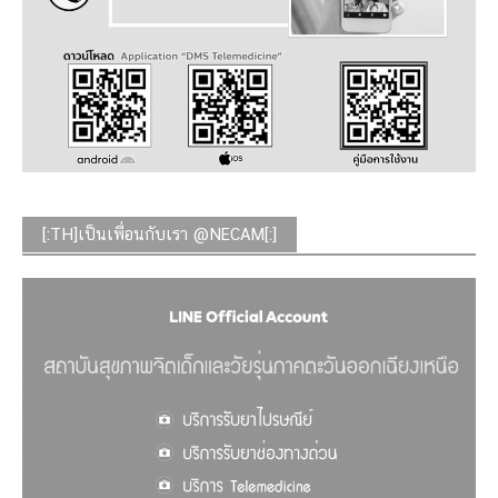
[:TH]เป็นเพื่อนกับเรา @NECAM[:]