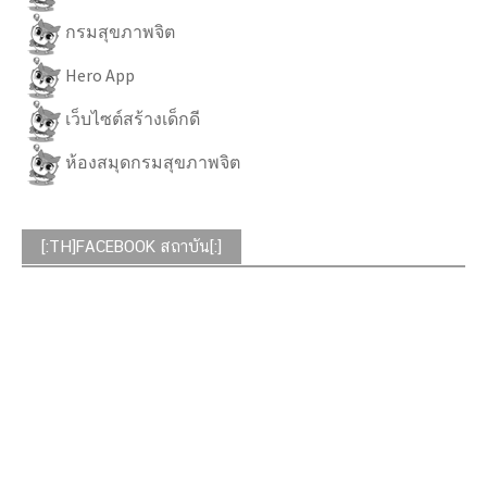
กรมสุขภาพจิต
Hero App
เว็บไซต์สร้างเด็กดี
ห้องสมุดกรมสุขภาพจิต
[:TH]FACEBOOK สถาบัน[:]