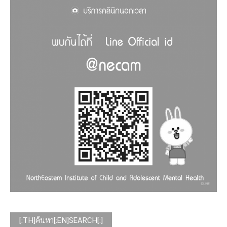
[:TH]ค้นหา[:EN]SEARCH[:]