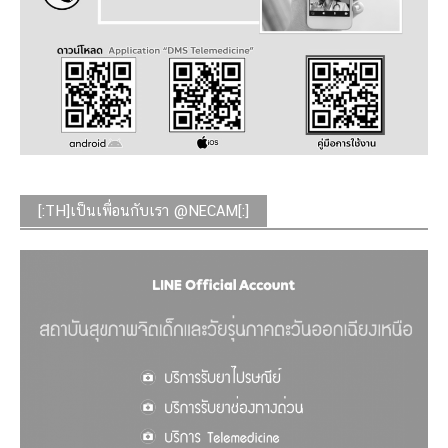
[:TH]เป็นเพื่อนกับเรา @NECAM[:]