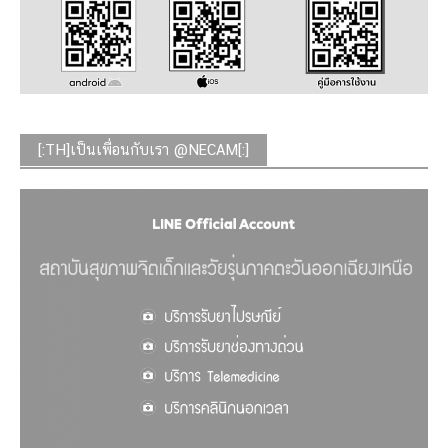
[:TH]เป็นเพื่อนกับเรา @NECAM[:]