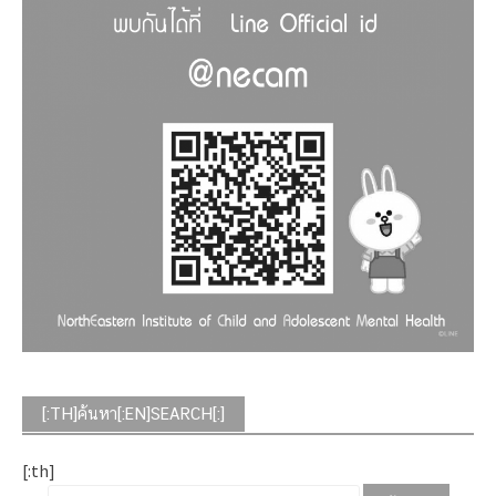
[:TH]ค้นหา[:EN]SEARCH[:]
[:th]