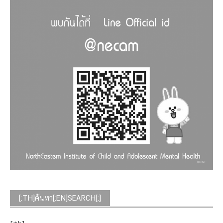
[:TH]ค้นหา[:EN]SEARCH[:]