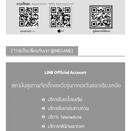
[:TH]เป็นเพื่อนกับเรา @NECAM[:]