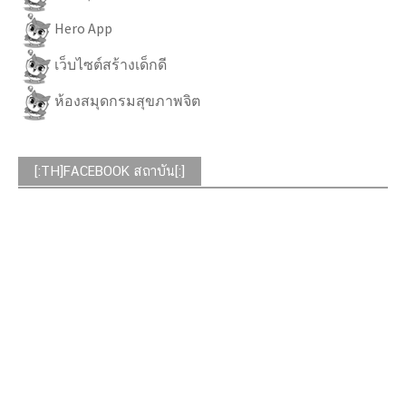
Hero App
เว็บไซต์สร้างเด็กดี
ห้องสมุดกรมสุขภาพจิต
[:TH]FACEBOOK สถาบัน[:]