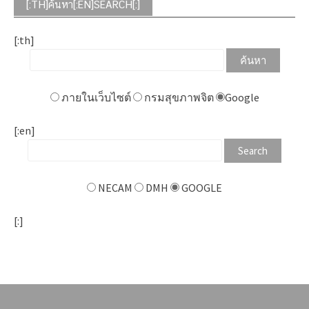
[:TH]ค้นหา[:EN]SEARCH[:]
[:th]
ภายในเว็บไซต์
กรมสุขภาพจิต
Google
[:en]
NECAM
DMH
GOOGLE
[:]