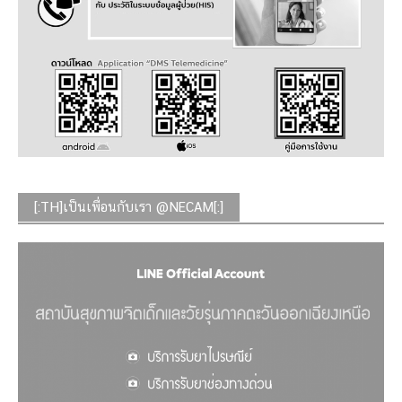
[:TH]เป็นเพื่อนกับเรา @NECAM[:]