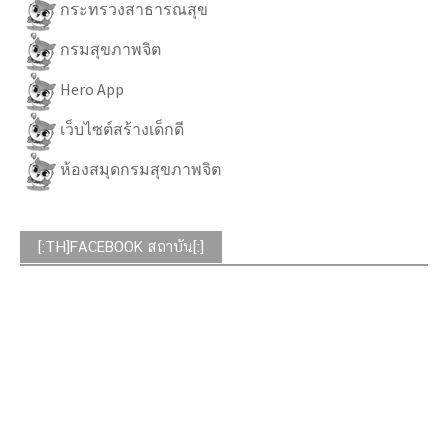
กระทรวงสาธารณสุข
กรมสุขภาพจิต
Hero App
เว็บไซต์สร้างเด็กดี
ห้องสมุดกรมสุขภาพจิต
[:TH]FACEBOOK สถาบัน[:]