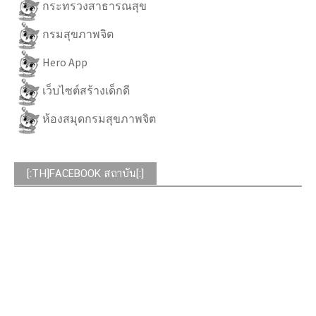
กระทรวงสาธารณสุข
กรมสุขภาพจิต
Hero App
เว็บไซต์สร้างเด็กดี
ห้องสมุดกรมสุขภาพจิต
[:TH]FACEBOOK สถาบัน[:]