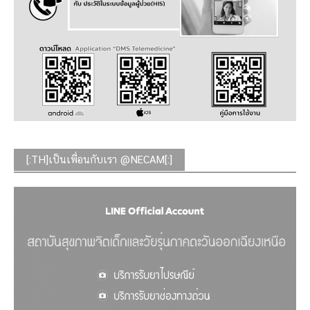
[:TH]เป็นเพื่อนกับเรา @NECAM[:]