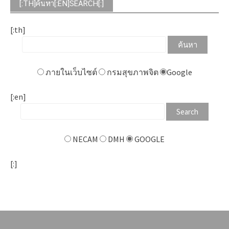
[:TH]ค้นหา[:EN]SEARCH[:]
[:th]
ภายในเว็บไซต์
กรมสุขภาพจิต
Google
[:en]
NECAM
DMH
GOOGLE
[:]