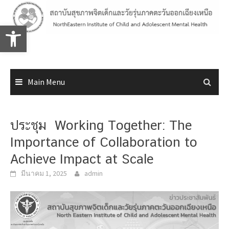
Skip
to
Open toolbar
content
Main Menu
ประชุม Working Together: The
Importance of Collaboration to
Achieve Impact at Scale
มีนาคม 1, 2025
admin