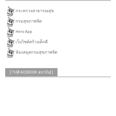
กระทรวงสาธารณสุข
กรมสุขภาพจิต
Hero App
เว็บไซต์สร้างเด็กดี
ห้องสมุดกรมสุขภาพจิต
[:TH]FACEBOOK สถาบัน[:]