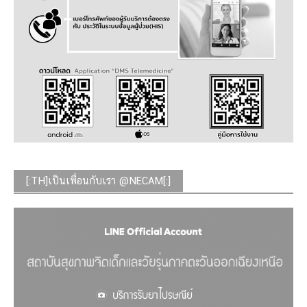
[:TH]เป็นเพื่อนกับเรา @NECAM[:]