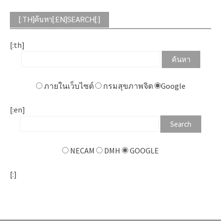
[:TH]ค้นหา[:EN]SEARCH[:]
[:th]
ภายในเว็บไซต์
กรมสุขภาพจิต
Google
[:en]
NECAM
DMH
GOOGLE
[:]