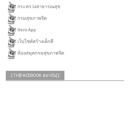
กระทรวงสาธารณสุข
กรมสุขภาพจิต
Hero App
เว็บไซต์สร้างเด็กดี
ห้องสมุดกรมสุขภาพจิต
[:TH]FACEBOOK สถาบัน[:]