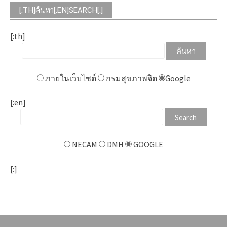
[:TH]ค้นหา[:EN]SEARCH[:]
[:th]
ภายในเว็บไซต์
กรมสุขภาพจิต
Google
[:en]
NECAM
DMH
GOOGLE
[:]