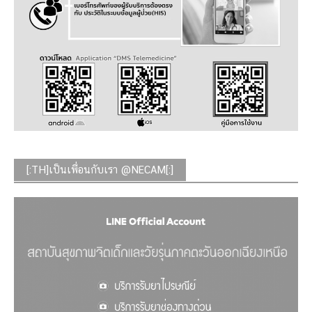
[:TH]เป็นเพื่อนกับเรา @NECAM[:]