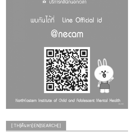
[:TH]ค้นหา[:EN]SEARCH[:]