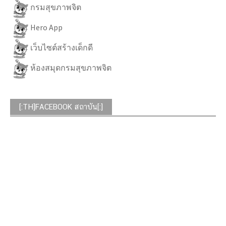
กรมสุขภาพจิต
Hero App
เว็บไซต์สร้างเด็กดี
ห้องสมุดกรมสุขภาพจิต
[:TH]FACEBOOK สถาบัน[:]