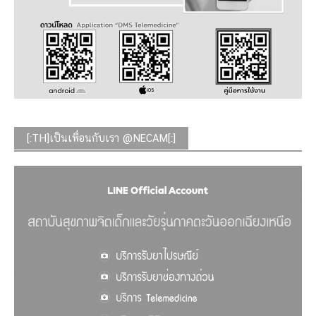
[:TH]เป็นเพื่อนกับเรา @NECAM[:]