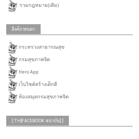
รวมกฎหมาย(เดิม)
ลิงค์ภายนอก
กระทรวงสาธารณสุข
กรมสุขภาพจิต
Hero App
เว็บไซต์สร้างเด็กดี
ห้องสมุดกรมสุขภาพจิต
[:TH]FACEBOOK สถาบัน[:]