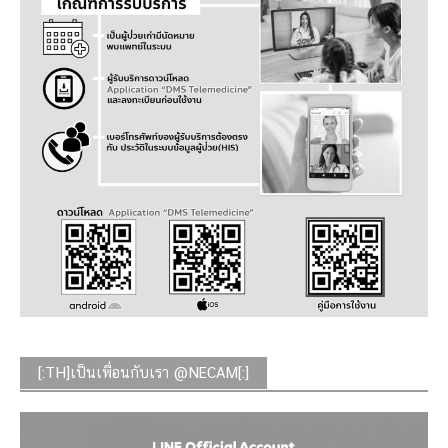
[:TH]เป็นเพื่อนกับเรา @NECAM[:]