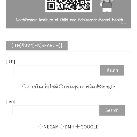
[:TH]ค้นหา[:EN]SEARCH[:]
[:th]
ภายในเว็บไซต์
กรมสุขภาพจิต
Google
[:en]
NECAM
DMH
GOOGLE