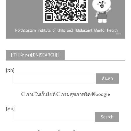
[:TH]ค้นหา[:EN]SEARCH[:]
[:th]
ภายในเว็บไซต์
กรมสุขภาพจิต
Google
[:en]