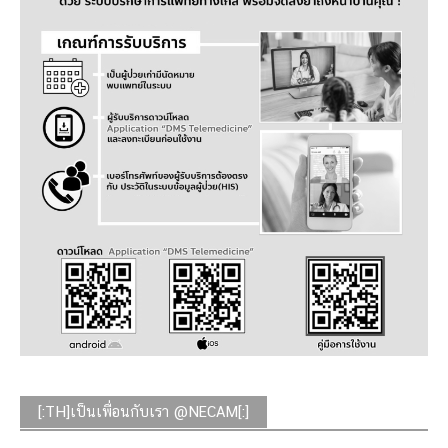
[:TH]เป็นเพื่อนกับเรา @NECAM[:]