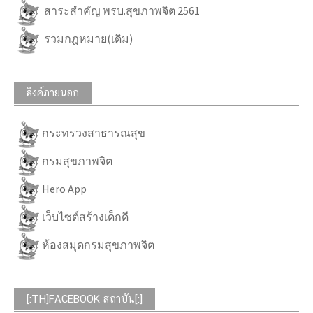
สาระสำคัญ พรบ.สุขภาพจิต 2561
รวมกฎหมาย(เดิม)
ลิงค์ภายนอก
กระทรวงสาธารณสุข
กรมสุขภาพจิต
Hero App
เว็บไซต์สร้างเด็กดี
ห้องสมุดกรมสุขภาพจิต
[:TH]FACEBOOK สถาบัน[:]