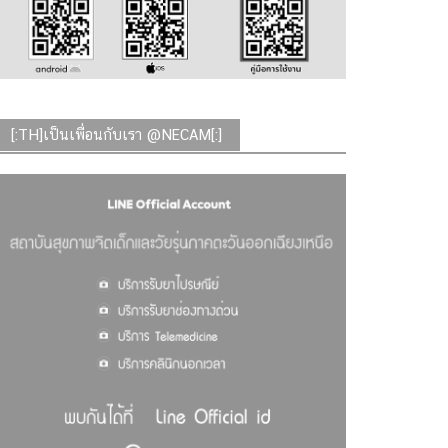
[:TH]เป็นเพื่อนกับเรา @NECAM[:]