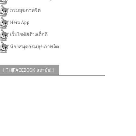
กรมสุขภาพจิต
Hero App
เว็บไซต์สร้างเด็กดี
ห้องสมุดกรมสุขภาพจิต
[:TH]FACEBOOK สถาบัน[:]