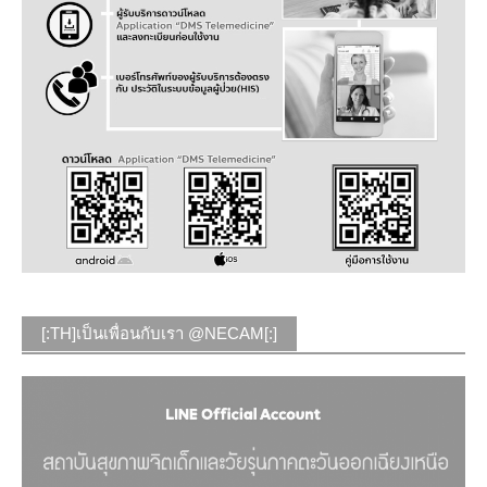
[:TH]เป็นเพื่อนกับเรา @NECAM[:]