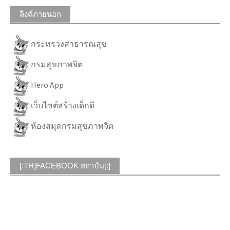
ลิงค์ภายนอก
กระทรวงสาธารณสุข
กรมสุขภาพจิต
Hero App
เว็บไซต์สร้างเด็กดี
ห้องสมุดกรมสุขภาพจิต
[:TH]FACEBOOK สถาบัน[:]