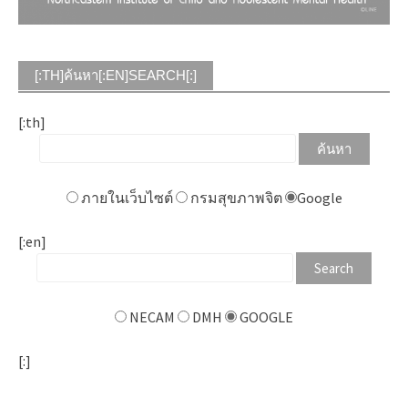
[:TH]ค้นหา[:EN]SEARCH[:]
[:th]
ภายในเว็บไซต์
กรมสุขภาพจิต
Google
[:en]
NECAM
DMH
GOOGLE
[:]