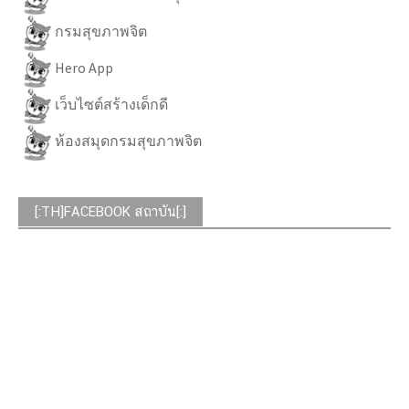
กรมสุขภาพจิต
Hero App
เว็บไซต์สร้างเด็กดี
ห้องสมุดกรมสุขภาพจิต
[:TH]FACEBOOK สถาบัน[:]