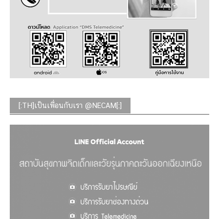
[:TH]เป็นเพื่อนกับเรา @NECAM[:]