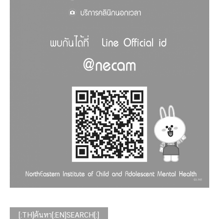
[:TH]ค้นหา[:EN]SEARCH[:]