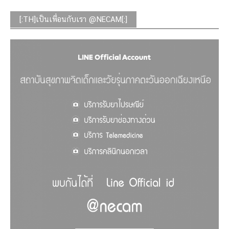
[:TH]เป็นเพื่อนกับเรา @NECAM[:]