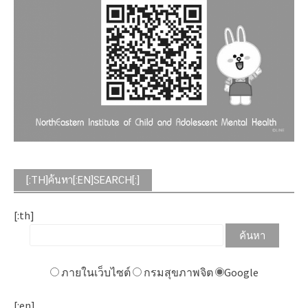
[:TH]ค้นหา[:EN]SEARCH[:]
[:th]
ภายในเว็บไซต์
กรมสุขภาพจิต
Google
[:en]