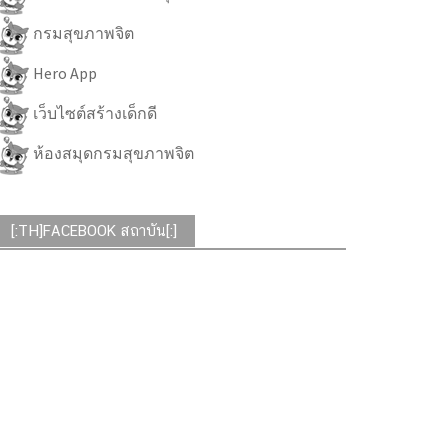
กรมสุขภาพจิต
Hero App
เว็บไซต์สร้างเด็กดี
ห้องสมุดกรมสุขภาพจิต
[:TH]FACEBOOK สถาบัน[:]