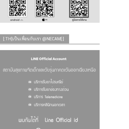
[:TH]เป็นเพื่อนกับเรา @NECAM[:]