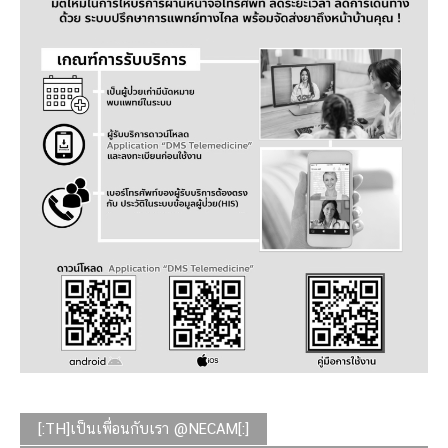
[:TH]เป็นเพื่อนกับเรา @NECAM[:]