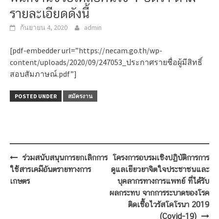
รายละเอียดดังนี้
กันยายน 4, 2020
admin
[pdf-embedder url=”https://necam.go.th/wp-
content/uploads/2020/09/247053_ประกาศรายชื่อผู้มีสิทธิ์
สอบสัมภาษณ์.pdf”]
POSTED UNDER
สมัครงาน
Post
ร่วมสนับสนุนการยกเลิกการ
โครงการอบรมเชิงปฏิบัติการการ
navigation
ใช้สารเคมีอันตรายทางการ
ดูแลเยียวยาจิตใจประชาชนและ
เกษตร
บุคลากรทางการแพทย์ ที่ได้รับ
ผลกระทบ จากการระบาดของโรค
ติดเชื้อไวรัสโคโรนา 2019
(Covid-19)