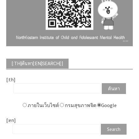
[:TH]ค้นหา[:EN]SEARCH[:]
[:th]
ภายในเว็บไซต์
กรมสุขภาพจิต
Google
[:en]