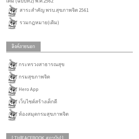
เติม (ฉบับที่2) พ.ศ.2562
สาระสำคัญ พรบ.สุขภาพจิต 2561
รวมกฎหมาย(เดิม)
ลิงค์ภายนอก
กระทรวงสาธารณสุข
กรมสุขภาพจิต
Hero App
เว็บไซต์สร้างเด็กดี
ห้องสมุดกรมสุขภาพจิต
[:TH]FACEBOOK สถาบัน[:]