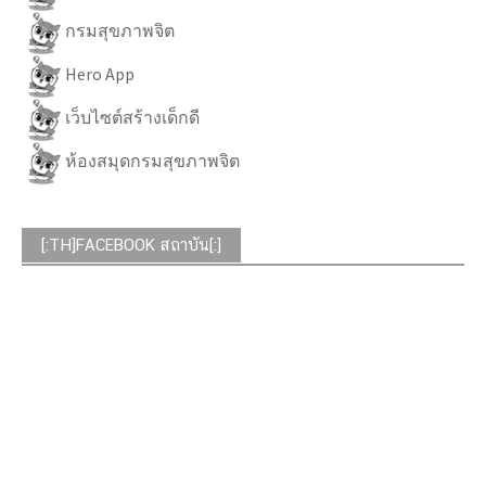
กรมสุขภาพจิต
Hero App
เว็บไซต์สร้างเด็กดี
ห้องสมุดกรมสุขภาพจิต
[:TH]FACEBOOK สถาบัน[:]