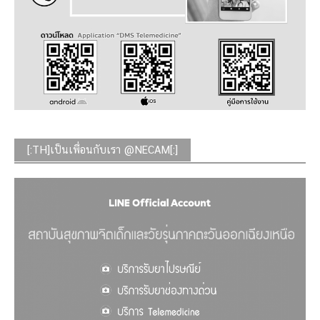
[:TH]เป็นเพื่อนกับเรา @NECAM[:]