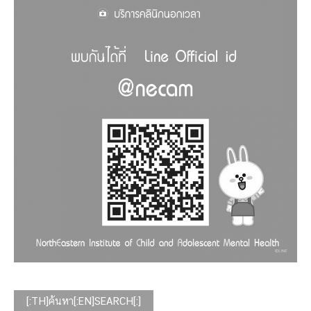
[:TH]ค้นหา[:EN]SEARCH[:]