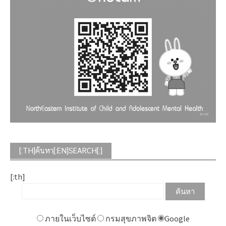
[:TH]ค้นหา[:EN]SEARCH[:]
[:th]
ภายในเว็บไซต์
กรมสุขภาพจิต
Google