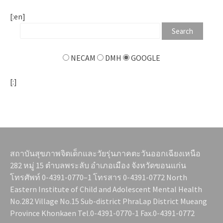
[:en]
NECAM
DMH
GOOGLE
[:]
สถาบันสุขภาพจิตเด็กและวัยรุ่นภาคตะวันออกเฉียงเหนือ
282 หมู่ 15 ตำบลพระลับ อำเภอเมือง จังหวัดขอนแก่น
โทรศัพท์ 0-4391-0770–1 โทรสาร 0-4391-0772 North
Eastern Institute of Child and Adolescent Mental Health
No.282 Village No.15 Sub-district PhraLap District Mueang
Province Khonkaen Tel.0-4391-0770-1 Fax.0-4391-0772