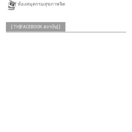
ห้องสมุดกรมสุขภาพจิต
[:TH]FACEBOOK สถาบัน[:]