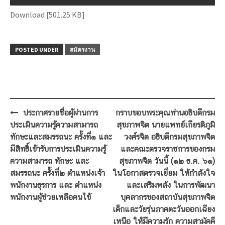
Download [501.25 KB]
POSTED UNDER
สมัครงาน
Post
ประกาศรายชื่อผู้ผ่านการ
กราบขอบพระคุณท่านอธิบดีกรม
navigation
ประเมินความรู้ความสามารถ
สุขภาพจิต นายแพทย์เกียรติภูมิ
ทักษะและสมรรถนะ ครั้งที่๑ และ
วงศ์รจิต อธิบดีกรมสุขภาพจิต
มีสิทธิ์เข้ารับการประเมินความรู้
และคณะตรวจราชการของกรม
ความสามารถ ทักษะ และ
สุขภาพจิต วันนี้ (๑๒ ธ.ค. ๖๑)
สมรรถนะ ครั้งที่๒ ตำแหน่งเจ้า
ในโอกาสตรวจเยี่ยม ให้กำลังใจ
พนักงานธุรการ และ ตำแหน่ง
และเสริมพลัง ในการพัฒนา
พนักงานผู้ช่วยเหลือคนไข้
บุคลากรของสถาบันสุขภาพจิต
เด็กและวัยรุ่นภาคตะวันออกเฉียง
เหนือ ให้มีความรัก ความสามัคคี