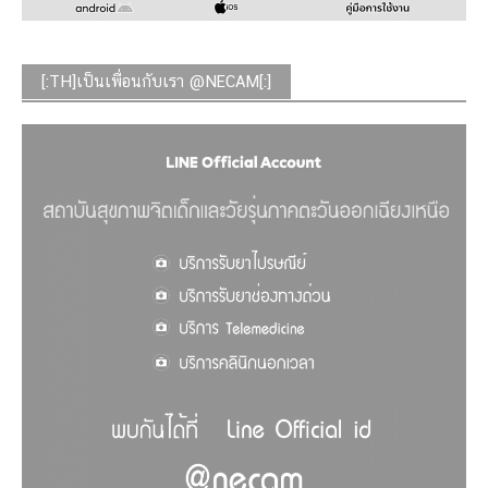
[:TH]เป็นเพื่อนกับเรา @NECAM[:]