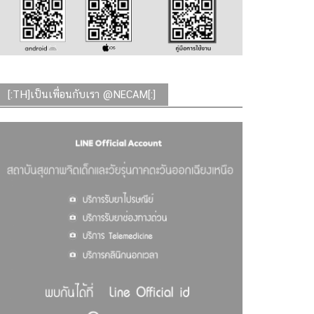
[:TH]เป็นเพื่อนกับเรา @NECAM[:]