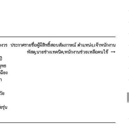
องวร
ประกาศรายชื่อผู้มีสิทธิ์สอบสัมภาษณ์ ตำแหน่ง,เจ้าพนักงาน
พัสดุ,นายช่างเทคนิค,พนักงานช่วยเหลือคนไข้
ปี
ุทธ
ฉียง
า
วัย
รุ่น