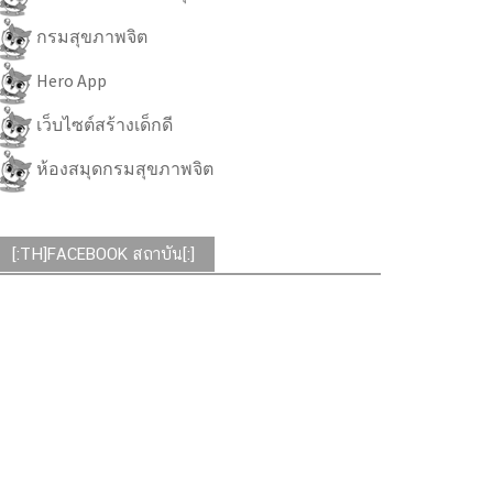
กรมสุขภาพจิต
Hero App
เว็บไซต์สร้างเด็กดี
ห้องสมุดกรมสุขภาพจิต
[:TH]FACEBOOK สถาบัน[:]