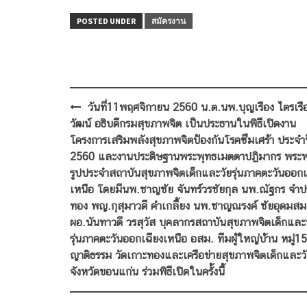
POSTED UNDER
สมัครงาน
Post
วันที่11พฤศจิกายน 2560 น.ต.นพ.บุญเรือง ไตรเรื
navigation
วัฒน์ อธิบดีกรมสุขภาพจิต เป็นประธานในพิธีเปิดงาน
โครงการเสริมพลังสุขภาพจิตป้องกันโรคซึมเศร้า ประจำ
2560 และงานประดิษฐานพระพุทธเมตตาปฏิมากร พระพ
รูปประจำสถาบันสุขภาพจิตเด็กและวัยรุ่นภาคตะวันออกเ
เหนือ โดยมีนพ.ชาญชัย จันทร์วรชัยกุล นพ.ณัฐกร จำป
ทอง พญ.กุสุมาวดี คำเกลี้ยง นพ.ชาญณรงค์ ชัยอุดมสม
ผอ.นันทาวดี วรสุวัส บุคลากรสถาบันสุขภาพจิตเด็กและ
รุ่นภาคตะวันออกเฉียงเหนือ อสม. ทีมผู้ใหญ่บ้าน หมู่15
ญาติธรรม วัดเกาะทองและเครือข่ายสุขภาพจิตเด็กและวัย
จังหวัดขอนแก่น ร่วมพิธีเปิดในครั้งนี้