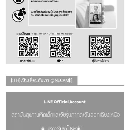
[:TH]เป็นเพื่อนกับเรา @NECAM[:]