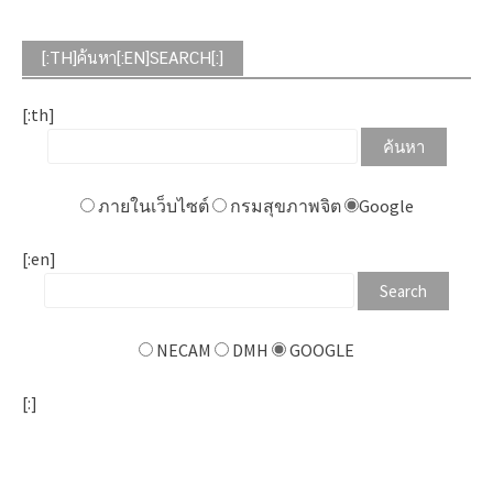
[:TH]ค้นหา[:EN]SEARCH[:]
[:th]
ภายในเว็บไซต์
กรมสุขภาพจิต
Google
[:en]
NECAM
DMH
GOOGLE
[:]