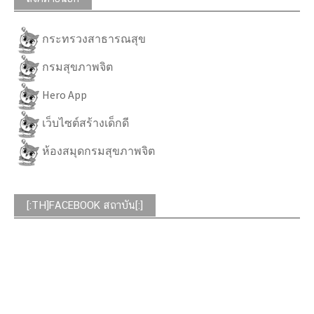
กระทรวงสาธารณสุข
กรมสุขภาพจิต
Hero App
เว็บไซต์สร้างเด็กดี
ห้องสมุดกรมสุขภาพจิต
[:TH]FACEBOOK สถาบัน[:]