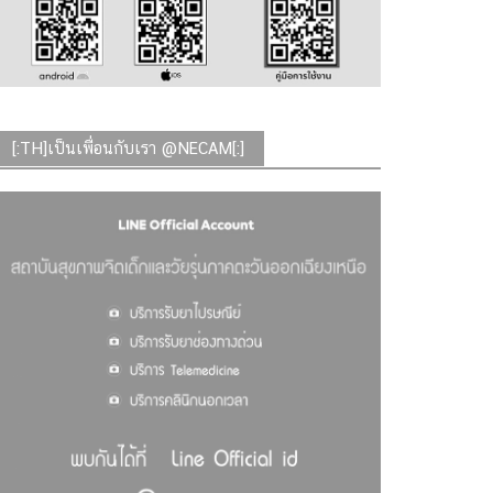
[:TH]เป็นเพื่อนกับเรา @NECAM[:]