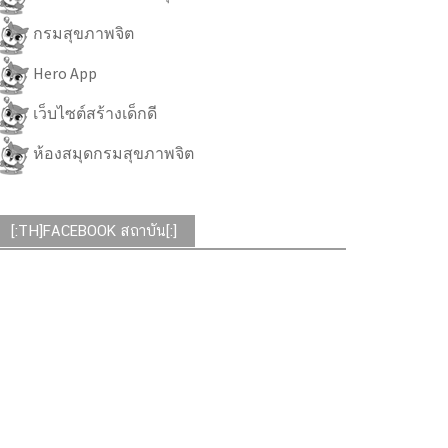
กรมสุขภาพจิต
Hero App
เว็บไซต์สร้างเด็กดี
ห้องสมุดกรมสุขภาพจิต
[:TH]FACEBOOK สถาบัน[:]