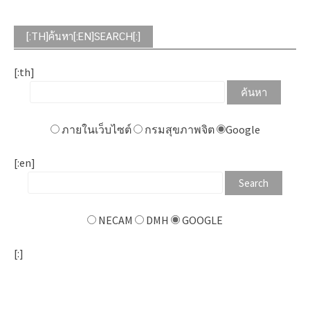
[:TH]ค้นหา[:EN]SEARCH[:]
[:th]
ภายในเว็บไซต์
กรมสุขภาพจิต
Google
[:en]
NECAM
DMH
GOOGLE
[:]