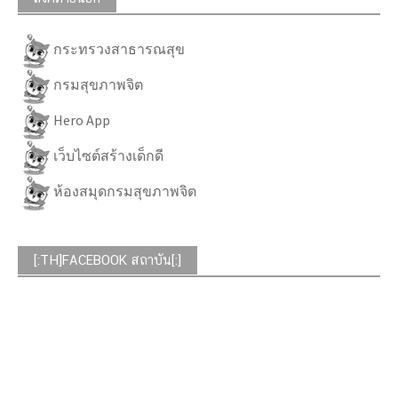
กระทรวงสาธารณสุข
กรมสุขภาพจิต
Hero App
เว็บไซต์สร้างเด็กดี
ห้องสมุดกรมสุขภาพจิต
[:TH]FACEBOOK สถาบัน[:]