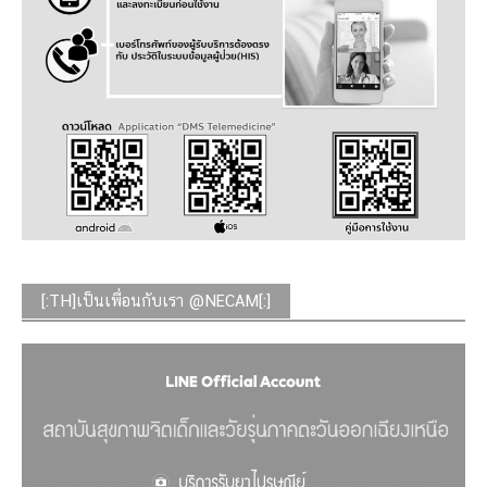
[:TH]เป็นเพื่อนกับเรา @NECAM[:]