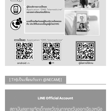
[:TH]เป็นเพื่อนกับเรา @NECAM[:]