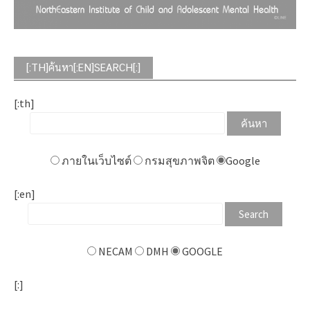
[:TH]ค้นหา[:EN]SEARCH[:]
[:th]
ภายในเว็บไซต์
กรมสุขภาพจิต
Google
[:en]
NECAM
DMH
GOOGLE
[:]