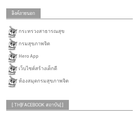
ลิงค์ภายนอก
กระทรวงสาธารณสุข
กรมสุขภาพจิต
Hero App
เว็บไซต์สร้างเด็กดี
ห้องสมุดกรมสุขภาพจิต
[:TH]FACEBOOK สถาบัน[:]