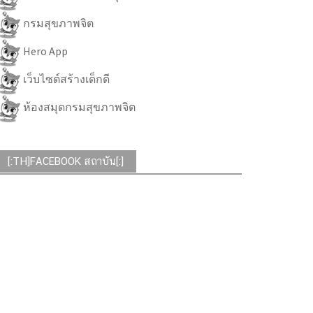
กรมสุขภาพจิต
Hero App
เว็บไซต์สร้างเด็กดี
ห้องสมุดกรมสุขภาพจิต
[:TH]FACEBOOK สถาบัน[:]