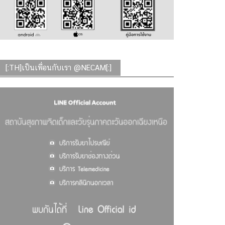
[:TH]เป็นเพื่อนกับเรา @NECAM[:]