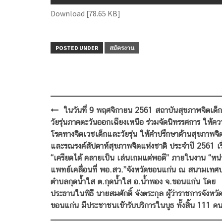
Download [78.65 KB]
POSTED UNDER
สมัครงาน
Post
ในวันที่ 9 พฤศจิกายน 2561 สถาบันสุขภาพจิตเด็
navigation
วัยรุ่นภาคตะวันออกเฉียงเหนือ ร่วมจัดนิทรรศการ ให้ควา
โรคทางจิตเวชเด็กและวัยรุ่น ให้คำปรึกษาด้านสุขภาพจิ
และรณรงค์สัปดาห์สุขภาพจิตแห่งชาติ ประจำปี 2561 เรื
“เครียดได้ คลายเป็น เล่นเกมแต่พอดี” ภายในงาน “หน
แพทย์เคลื่อนที่ พอ.สว.”จังหวัดขอนแก่น ณ สนามเทศ
ตำบลกุดน้ำใส ต.กุดน้ำใส อ.น้ำพอง จ.ขอนแก่น โดย
ประธานในพิธี นายสมศักดิ์ จังตระกุล ผู้ว่าราชการจังหวั
ขอนแก่น มีประชาชนเข้ารับบริการในบูธ ทั้งสิ้น 111 ค