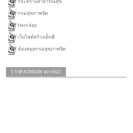
กระทรวงสาธารณสุข
กรมสุขภาพจิต
Hero App
เว็บไซต์สร้างเด็กดี
ห้องสมุดกรมสุขภาพจิต
[:TH]FACEBOOK สถาบัน[:]