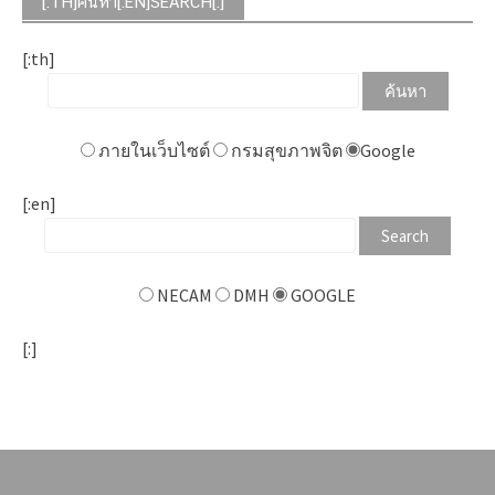
[:TH]ค้นหา[:EN]SEARCH[:]
[:th]
ภายในเว็บไซต์
กรมสุขภาพจิต
Google
[:en]
NECAM
DMH
GOOGLE
[:]