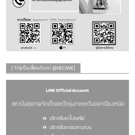
[:TH]เป็นเพื่อนกับเรา @NECAM[:]