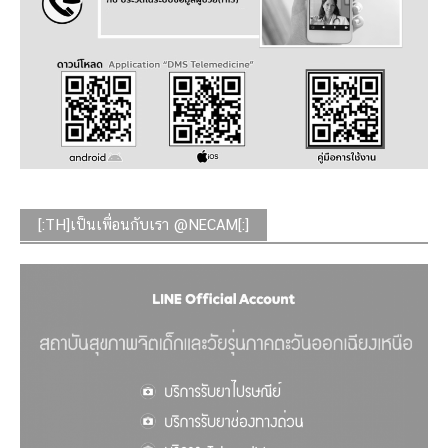
[:TH]เป็นเพื่อนกับเรา @NECAM[:]