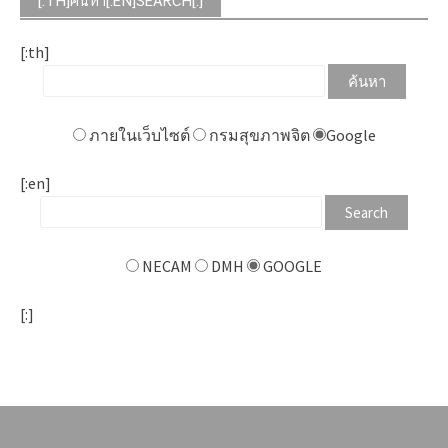
[:TH]ค้นหา[:EN]SEARCH[:]
[:th]
ภายในเว็บไซต์
กรมสุขภาพจิต
Google
[:en]
NECAM
DMH
GOOGLE
[:]