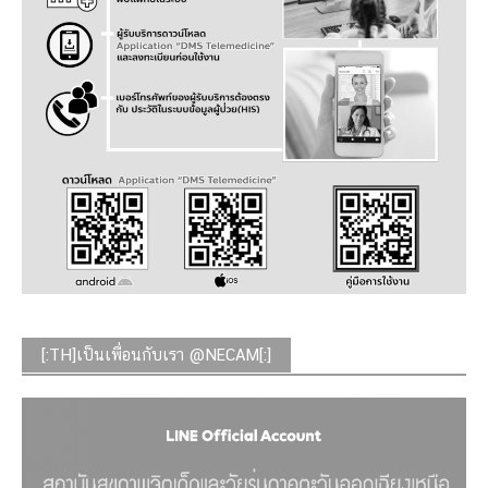
[:TH]เป็นเพื่อนกับเรา @NECAM[:]