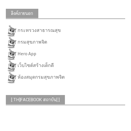
ลิงค์ภายนอก
กระทรวงสาธารณสุข
กรมสุขภาพจิต
Hero App
เว็บไซต์สร้างเด็กดี
ห้องสมุดกรมสุขภาพจิต
[:TH]FACEBOOK สถาบัน[:]