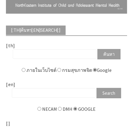
[:TH]ค้นหา[:EN]SEARCH[:]
[:th]
ภายในเว็บไซต์
กรมสุขภาพจิต
Google
[:en]
NECAM
DMH
GOOGLE
[:]