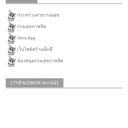
กระทรวงสาธารณสุข
กรมสุขภาพจิต
Hero App
เว็บไซต์สร้างเด็กดี
ห้องสมุดกรมสุขภาพจิต
[:TH]FACEBOOK สถาบัน[:]