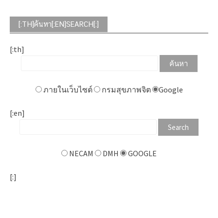
[:TH]ค้นหา[:EN]SEARCH[:]
[:th]
ภายในเว็บไซต์
กรมสุขภาพจิต
Google
[:en]
NECAM
DMH
GOOGLE
[:]