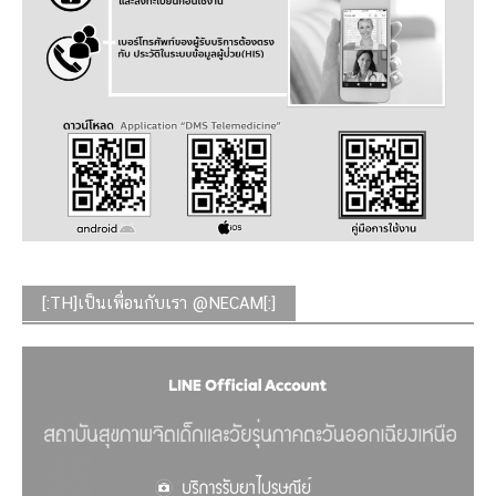
[:TH]เป็นเพื่อนกับเรา @NECAM[:]