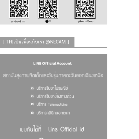
[:TH]เป็นเพื่อนกับเรา @NECAM[:]