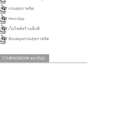
กรมสุขภาพจิต
Hero App
เว็บไซต์สร้างเด็กดี
ห้องสมุดกรมสุขภาพจิต
[:TH]FACEBOOK สถาบัน[:]