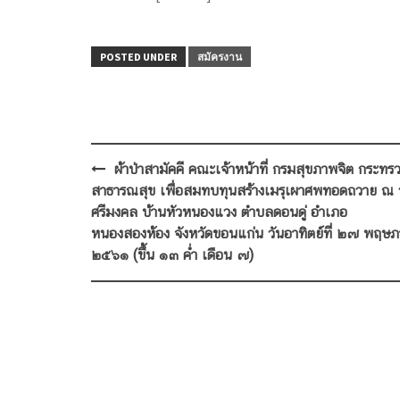
POSTED UNDER
สมัครงาน
Post
ผ้าป่าสามัคคี คณะเจ้าหน้าที่ กรมสุขภาพจิต กระทร
navigation
สาธารณสุข เพื่อสมทบทุนสร้างเมรุเผาศพทอดถวาย ณ 
ศรีมงคล บ้านหัวหนองแวง ตำบลดอนดู่ อำเภอ
หนองสองห้อง จังหวัดขอนแก่น วันอาทิตย์ที่ ๒๗ พฤษ
๒๕๖๑ (ขึ้น ๑๓ ค่ำ เดือน ๗)