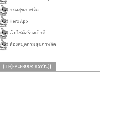
กรมสุขภาพจิต
Hero App
เว็บไซต์สร้างเด็กดี
ห้องสมุดกรมสุขภาพจิต
[:TH]FACEBOOK สถาบัน[:]