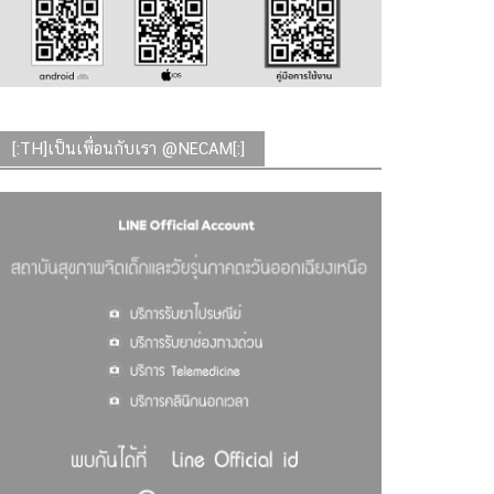
[:TH]เป็นเพื่อนกับเรา @NECAM[:]