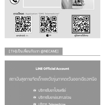
[:TH]เป็นเพื่อนกับเรา @NECAM[:]