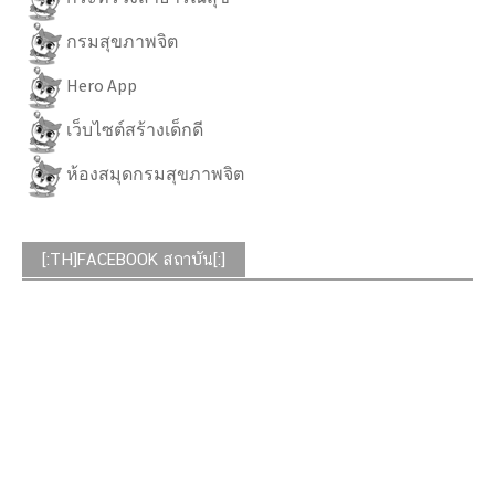
กรมสุขภาพจิต
Hero App
เว็บไซต์สร้างเด็กดี
ห้องสมุดกรมสุขภาพจิต
[:TH]FACEBOOK สถาบัน[:]