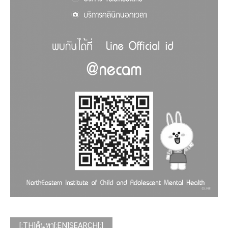
[:TH]ค้นหา[:EN]SEARCH[:]