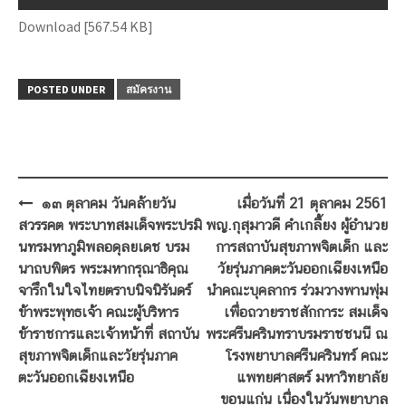
Download [567.54 KB]
POSTED UNDER
สมัครงาน
Post
๑๓ ตุลาคม วันคล้ายวัน
เมื่อวันที่ 21 ตุลาคม 2561
navigation
สวรรคต พระบาทสมเด็จพระปรมิ
พญ.กุสุมาวดี คำเกลี้ยง ผู้อำนวย
นทรมหาภูมิพลอดุลยเดช บรม
การสถาบันสุขภาพจิตเด็ก และ
นาถบพิตร พระมหากรุณาธิคุณ
วัยรุ่นภาคตะวันออกเฉียงเหนือ
จารึกในใจไทยตราบนิจนิรันดร์
นำคณะบุคลากร ร่วมวางพานพุ่ม
ข้าพระพุทธเจ้า คณะผู้บริหาร
เพื่อถวายราชสักการะ สมเด็จ
ข้าราชการและเจ้าหน้าที่ สถาบัน
พระศรีนครินทราบรมราชชนนี ณ
สุขภาพจิตเด็กและวัยรุ่นภาค
โรงพยาบาลศรีนครินทร์ คณะ
ตะวันออกเฉียงเหนือ
แพทยศาสตร์ มหาวิทยาลัย
ขอนแก่น เนื่องในวันพยาบาล