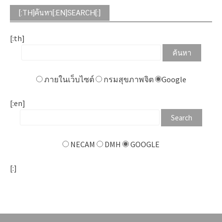
[:TH]ค้นหา[:EN]SEARCH[:]
[:th]
ภายในเว็บไซต์
กรมสุขภาพจิต
Google
[:en]
NECAM
DMH
GOOGLE
[:]