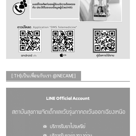
[:TH]เป็นเพื่อนกับเรา @NECAM[:]