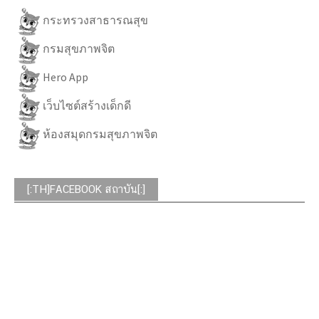
กระทรวงสาธารณสุข
กรมสุขภาพจิต
Hero App
เว็บไซต์สร้างเด็กดี
ห้องสมุดกรมสุขภาพจิต
[:TH]FACEBOOK สถาบัน[:]