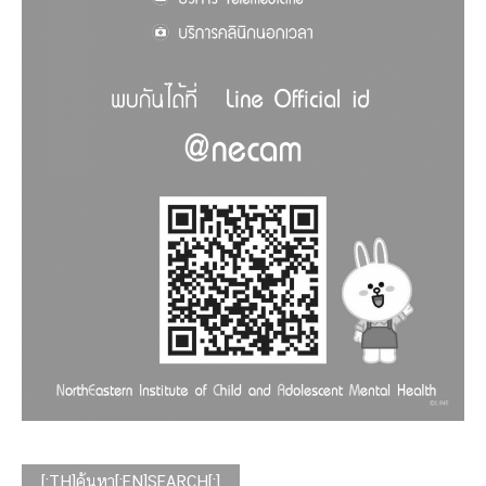
[:TH]ค้นหา[:EN]SEARCH[:]