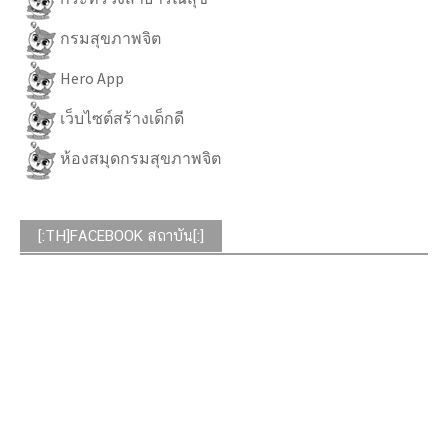
กรมสุขภาพจิต
Hero App
เว็บไซต์สร้างเด็กดี
ห้องสมุดกรมสุขภาพจิต
[:TH]FACEBOOK สถาบัน[:]