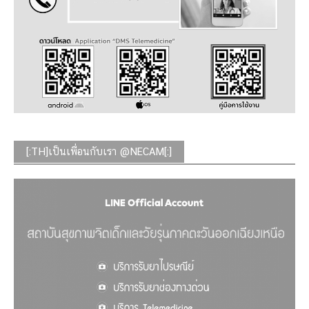
[:TH]เป็นเพื่อนกับเรา @NECAM[:]