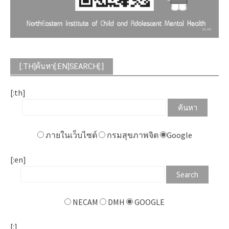
[:TH]ค้นหา[:EN]SEARCH[:]
[:th]
ภายในเว็บไซต์
กรมสุขภาพจิต
Google
[:en]
NECAM
DMH
GOOGLE
[:]