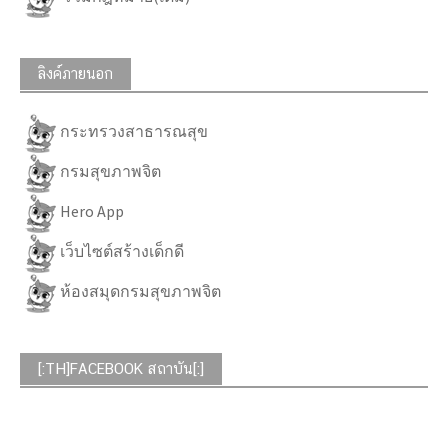
ลิงค์ภายนอก
กระทรวงสาธารณสุข
กรมสุขภาพจิต
Hero App
เว็บไซต์สร้างเด็กดี
ห้องสมุดกรมสุขภาพจิต
[:TH]FACEBOOK สถาบัน[:]