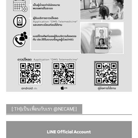
[:TH]เป็นเพื่อนกับเรา @NECAM[:]