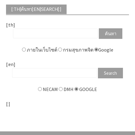
[:TH]ค้นหา[:EN]SEARCH[:]
[:th]
ภายในเว็บไซต์
กรมสุขภาพจิต
Google
[:en]
NECAM
DMH
GOOGLE
[:]