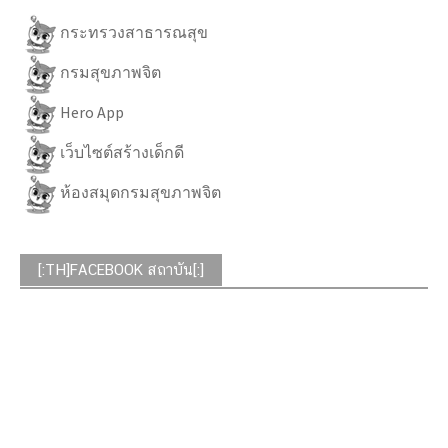
กระทรวงสาธารณสุข
กรมสุขภาพจิต
Hero App
เว็บไซต์สร้างเด็กดี
ห้องสมุดกรมสุขภาพจิต
[:TH]FACEBOOK สถาบัน[:]