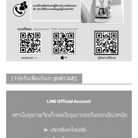
[:TH]เป็นเพื่อนกับเรา @NECAM[:]