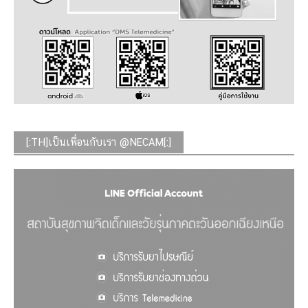
[:TH]เป็นเพื่อนกับเรา @NECAM[:]