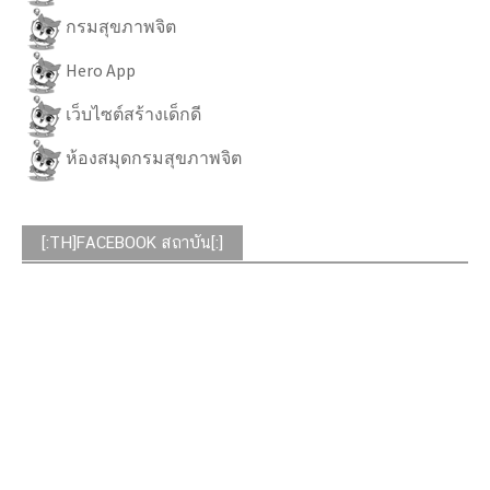
กรมสุขภาพจิต
Hero App
เว็บไซต์สร้างเด็กดี
ห้องสมุดกรมสุขภาพจิต
[:TH]FACEBOOK สถาบัน[:]