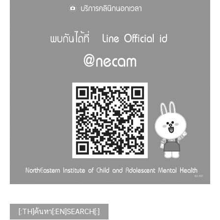
[:TH]ค้นหา[:EN]SEARCH[:]