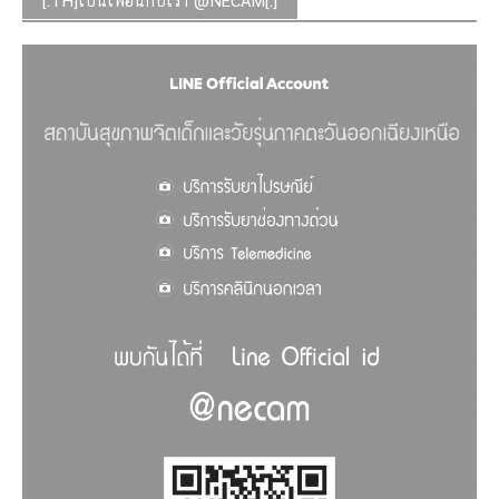
[:TH]เป็นเพื่อนกับเรา @NECAM[:]