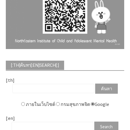
[:TH]ค้นหา[:EN]SEARCH[:]
[:th]
ภายในเว็บไซต์
กรมสุขภาพจิต
Google
[:en]