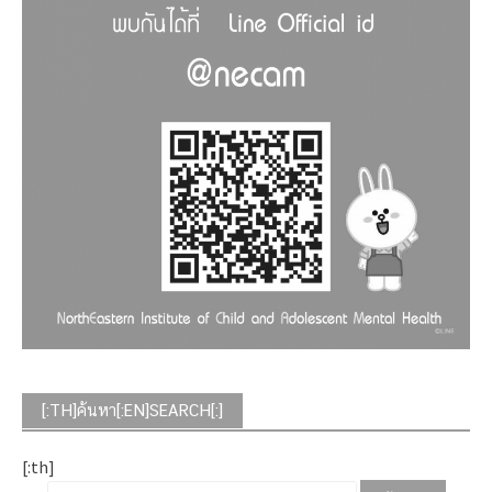
[:TH]ค้นหา[:EN]SEARCH[:]
[:th]