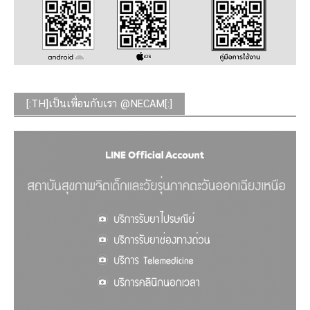
[:TH]เป็นเพื่อนกับเรา @NECAM[:]