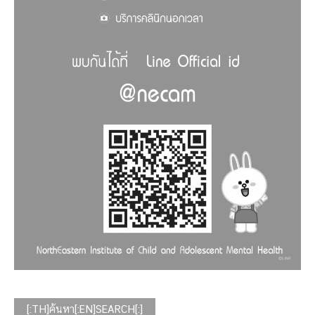
[:TH]ค้นหา[:EN]SEARCH[:]