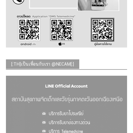
[:TH]เป็นเพื่อนกับเรา @NECAM[:]