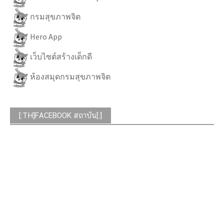
กรมสุขภาพจิต
Hero App
เว็บไซต์สร้างเด็กดี
ห้องสมุดกรมสุขภาพจิต
[:TH]FACEBOOK สถาบัน[:]