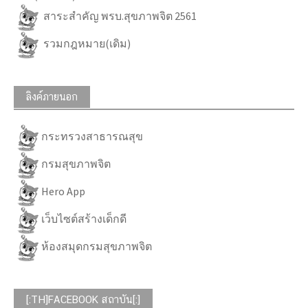
สาระสำคัญ พรบ.สุขภาพจิต 2561
รวมกฎหมาย(เดิม)
ลิงค์ภายนอก
กระทรวงสาธารณสุข
กรมสุขภาพจิต
Hero App
เว็บไซต์สร้างเด็กดี
ห้องสมุดกรมสุขภาพจิต
[:TH]FACEBOOK สถาบัน[:]