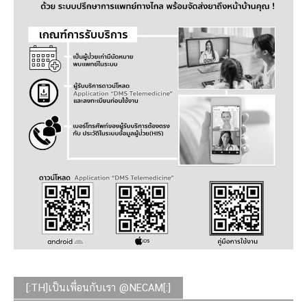
[:TH]เป็นเพื่อนกับเรา @NECAM[:]