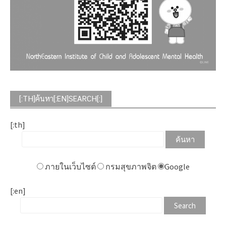
[:TH]ค้นหา[:EN]SEARCH[:]
[:th]
ภายในเว็บไซต์
กรมสุขภาพจิต
Google
[:en]