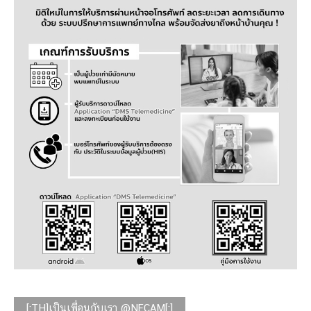
[:TH]เป็นเพื่อนกับเรา @NECAM[:]