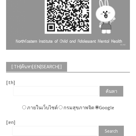
[:TH]ค้นหา[:EN]SEARCH[:]
[:th]
ภายในเว็บไซต์
กรมสุขภาพจิต
Google
[:en]