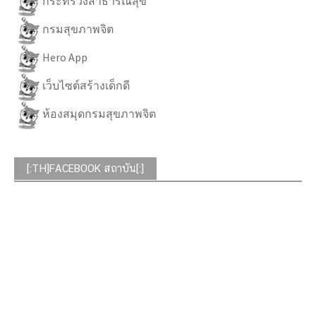
กระทรวงสาธารณสุข
กรมสุขภาพจิต
Hero App
เว็บไซต์สร้างเด็กดี
ห้องสมุดกรมสุขภาพจิต
[:TH]FACEBOOK สถาบัน[:]