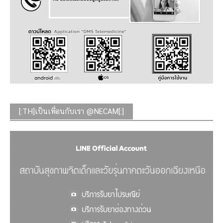
[:TH]เป็นเพื่อนกับเรา @NECAM[:]