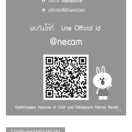
[:TH]ค้นหา[:EN]SEARCH[:]