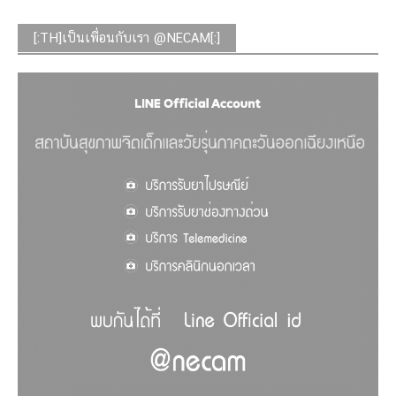
[:TH]เป็นเพื่อนกับเรา @NECAM[:]