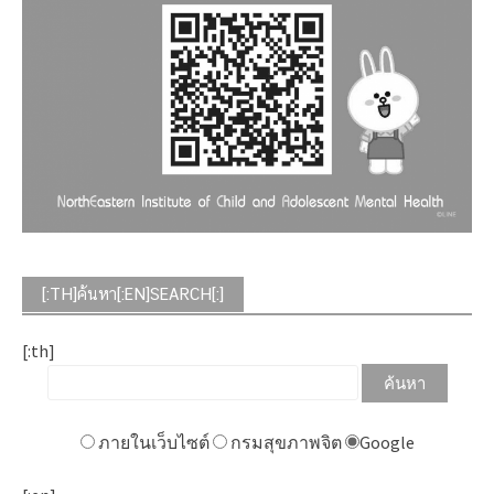
[:TH]ค้นหา[:EN]SEARCH[:]
[:th]
ภายในเว็บไซต์
กรมสุขภาพจิต
Google