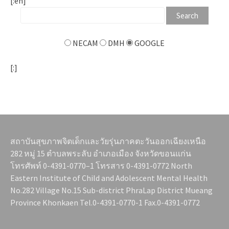
[:en]
NECAM
DMH
GOOGLE
[:]
สถาบันสุขภาพจิตเด็กและวัยรุ่นภาคตะวันออกเฉียงเหนือ
282 หมู่ 15 ตำบลพระลับ อำเภอเมือง จังหวัดขอนแก่น
โทรศัพท์ 0-4391-0770–1 โทรสาร 0-4391-0772 North
Eastern Institute of Child and Adolescent Mental Health
No.282 Village No.15 Sub-district PhraLap District Mueang
Province Khonkaen Tel.0-4391-0770-1 Fax.0-4391-0772