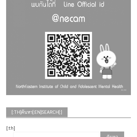
[:TH]ค้นหา[:EN]SEARCH[:]
[:th]