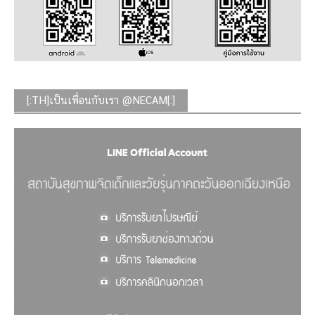
[:TH]เป็นเพื่อนกับเรา @NECAM[:]