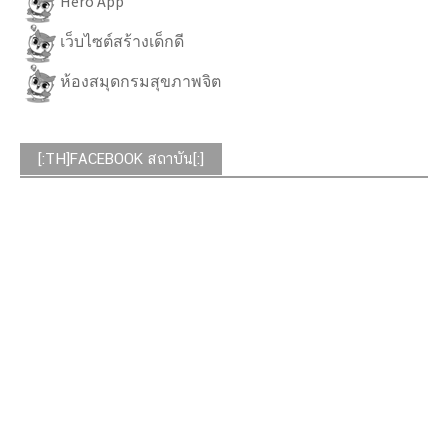
Hero App
เว็บไซต์สร้างเด็กดี
ห้องสมุดกรมสุขภาพจิต
[:TH]FACEBOOK สถาบัน[:]