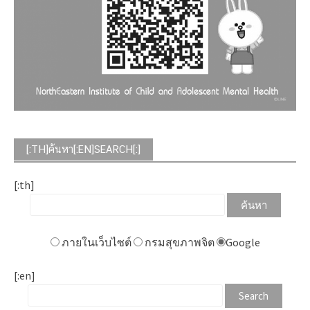
[:TH]ค้นหา[:EN]SEARCH[:]
[:th]
ภายในเว็บไซต์
กรมสุขภาพจิต
Google
[:en]