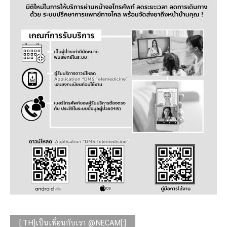
[:TH]เป็นเพื่อนกับเรา @NECAM[:]