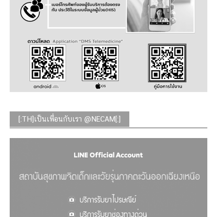
[:TH]เป็นเพื่อนกับเรา @NECAM[:]