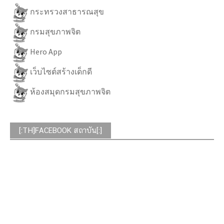
กระทรวงสาธารณสุข
กรมสุขภาพจิต
Hero App
เว็บไซต์สร้างเด็กดี
ห้องสมุดกรมสุขภาพจิต
[:TH]FACEBOOK สถาบัน[:]