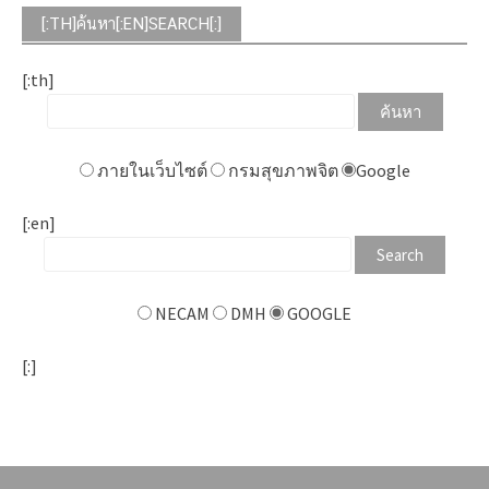
[:TH]ค้นหา[:EN]SEARCH[:]
[:th]
ภายในเว็บไซต์
กรมสุขภาพจิต
Google
[:en]
NECAM
DMH
GOOGLE
[:]