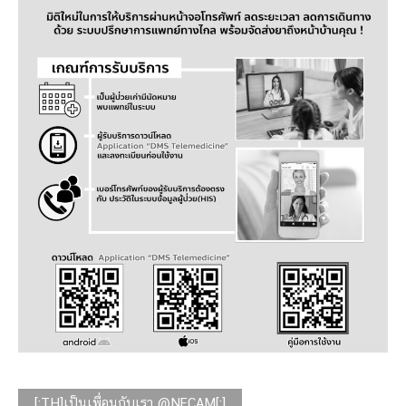
[:TH]เป็นเพื่อนกับเรา @NECAM[:]