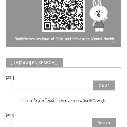
[:TH]ค้นหา[:EN]SEARCH[:]
[:th]
ภายในเว็บไซต์
กรมสุขภาพจิต
Google
[:en]